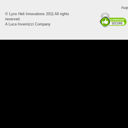
Augu
©
Lynx Heli Innovations
2011 All rights
8045.00000000 Pietro 16
reserved.
Supporto piega 4 Ossidato nero
A Luca Invernizzi Company
naturale . Prezzo da confermare
8045.00000000 Pietro 15
Supporto piega 3 Ossidato nero
naturale . Prezzo da confermare