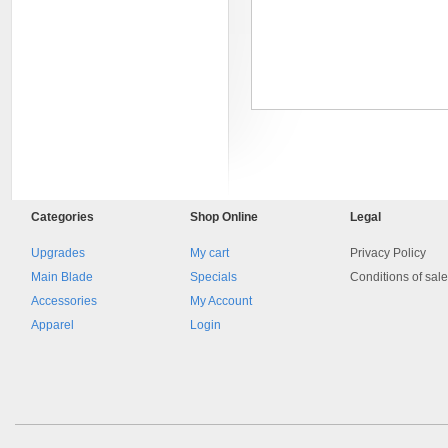
8045.00000000 161084
Categories
Shop
Online
Legal
Blocchetto 161084 Ossidato
duro . Prezzo da confermare
Upgrades
My cart
Privacy Policy
Main Blade
Specials
Conditions of sal
Accessories
My Account
Apparel
Login