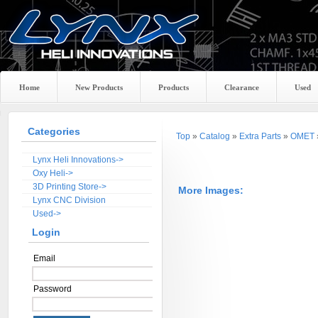
Home
New Products
Products
Clearance
Used
Categories
Top
»
Catalog
»
Extra Parts
»
OMET
Lynx Heli Innovations->
Oxy Heli->
3D Printing Store->
More Images:
Lynx CNC Division
Used->
Login
Email
Password