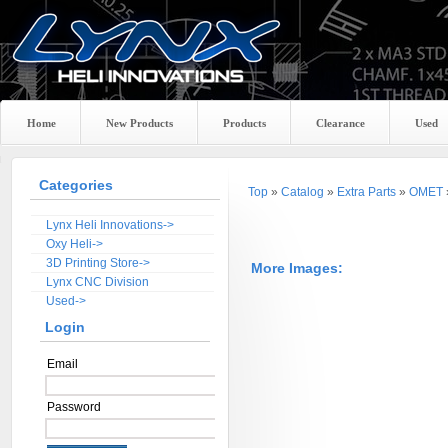
Home
New Products
Products
Clearance
Used
Categories
Top
»
Catalog
»
Extra Parts
»
OMET
Lynx Heli Innovations->
Oxy Heli->
3D Printing Store->
More Images:
Lynx CNC Division
Used->
Login
Email
Password