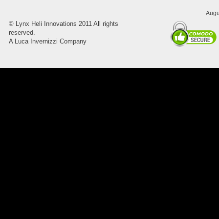
Augu
©
Lynx Heli Innovations
2011 All rights
8045.00000000 Pietro 16
reserved.
Supporto piega 4 Ossidato nero
A Luca Invernizzi Company
naturale . Prezzo da confermare
8045.00000000 Pietro 15
Supporto piega 3 Ossidato nero
naturale . Prezzo da confermare