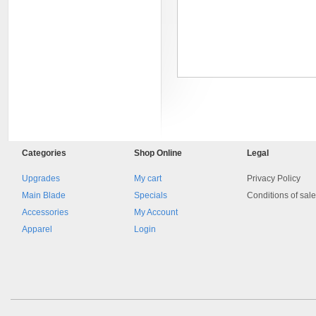
8045.00000000 161084
Categories
Shop
Online
Legal
Blocchetto 161084 Ossidato
duro . Prezzo da confermare
Upgrades
My cart
Privacy Policy
Main Blade
Specials
Conditions of sal
Accessories
My Account
Apparel
Login