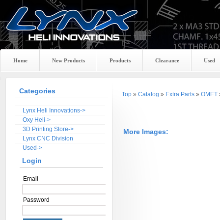
Home
New Products
Products
Clearance
Used
Categories
Top
»
Catalog
»
Extra Parts
»
OMET
Lynx Heli Innovations->
Oxy Heli->
3D Printing Store->
More Images:
Lynx CNC Division
Used->
Login
Email
Password