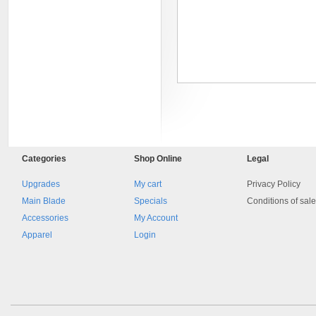
8045.00000000 161084
Blocchetto 161084 Ossidato
Categories
Shop
Online
Legal
duro . Prezzo da confermare
Upgrades
My cart
Privacy Policy
Main Blade
Specials
Conditions of sal
Accessories
My Account
Apparel
Login