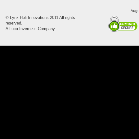
Augu
8045.00000000 Pietro 16
©
Lynx Heli Innovations
2011 All rights
Supporto piega 4 Ossidato nero
reserved.
naturale . Prezzo da confermare
A Luca Invernizzi Company
8045.00000000 Pietro 15
Supporto piega 3 Ossidato nero
naturale . Prezzo da confermare