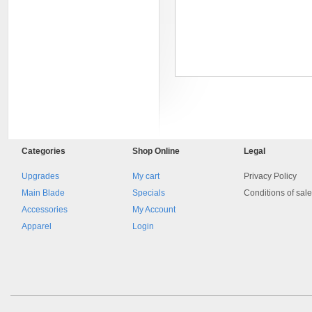
8045.00000000 161084
Categories
Shop
Online
Legal
Blocchetto 161084 Ossidato
duro . Prezzo da confermare
Upgrades
My cart
Privacy Policy
Main Blade
Specials
Conditions of sal
Accessories
My Account
Apparel
Login