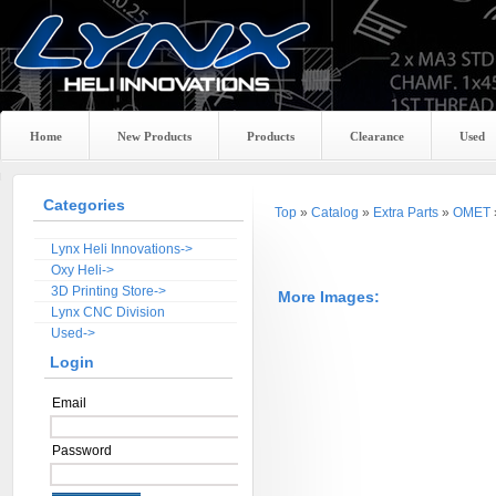
Home
New Products
Products
Clearance
Used
Categories
Top
»
Catalog
»
Extra Parts
»
OMET
Lynx Heli Innovations->
Oxy Heli->
3D Printing Store->
More Images:
Lynx CNC Division
Used->
Login
Email
Password