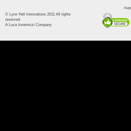
Augu
©
Lynx Heli Innovations
2011 All rights
8045.00000000 Pietro 16
reserved.
Supporto piega 4 Ossidato nero
A Luca Invernizzi Company
naturale . Prezzo da confermare
8045.00000000 Pietro 15
Supporto piega 3 Ossidato nero
naturale . Prezzo da confermare