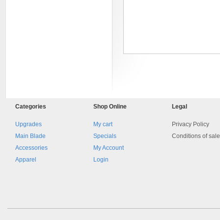
8045.00000000 161084
Categories
Shop
Online
Legal
Blocchetto 161084 Ossidato
duro . Prezzo da confermare
Upgrades
My cart
Privacy Policy
Main Blade
Specials
Conditions of sal
Accessories
My Account
Apparel
Login