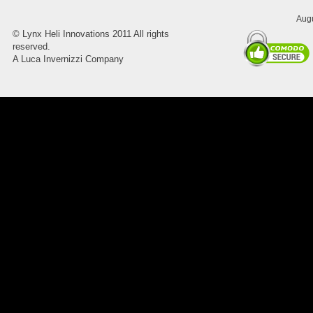
Augu
©
Lynx Heli Innovations
2011 All rights
8045.00000000 Pietro 16
reserved.
Supporto piega 4 Ossidato nero
A Luca Invernizzi Company
naturale . Prezzo da confermare
8045.00000000 Pietro 15
Supporto piega 3 Ossidato nero
naturale . Prezzo da confermare