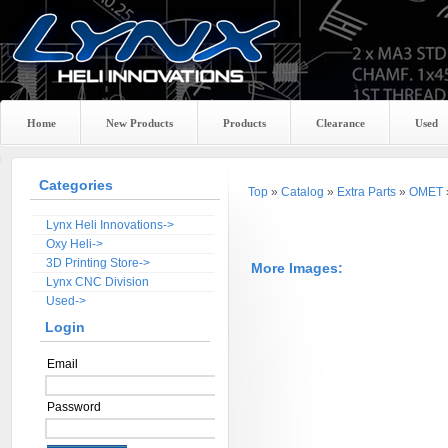
Home
New Products
Products
Clearance
Used
Categories
Top
»
Catalog
»
Extra Parts
»
OMET
Lynx Heli Innovations->
Oxy Heli->
3D Printing Store->
More Images:
Lynx CNC Division
Used->
Login
Email
Password