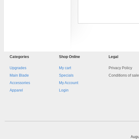
Categories
Shop
Online
Legal
8045.00000000 161084
Upgrades
My cart
Privacy Policy
Blocchetto 161084 Ossidato
duro . Prezzo da confermare
Main Blade
Specials
Conditions of sal
Accessories
My Account
Apparel
Login
Augu