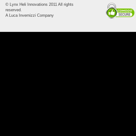
©
Lynx Heli Innovations
2011 All rights
reserved.
A Luca Invernizzi Company
8045.00000000 Pietro 16
Supporto piega 4 Ossidato nero
naturale . Prezzo da confermare
8045.00000000 Pietro 15
Supporto piega 3 Ossidato nero
naturale . Prezzo da confermare