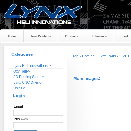
Home
New Products
Products
Clearance
Used
Categories
Top
»
Catalog
»
Extra Parts
»
OMET
Lynx Heli Innovations->
Oxy Heli->
3D Printing Store->
More Images:
Lynx CNC Division
Used->
Login
Email
Password