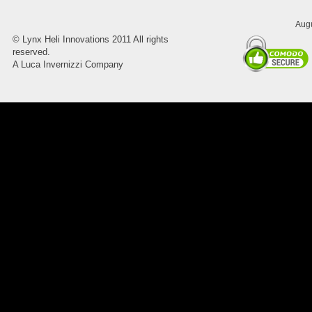
Augu
8045.00000000 Pietro 16
©
Lynx Heli Innovations
2011 All rights
Supporto piega 4 Ossidato nero
reserved.
naturale . Prezzo da confermare
A Luca Invernizzi Company
8045.00000000 Pietro 15
Supporto piega 3 Ossidato nero
naturale . Prezzo da confermare