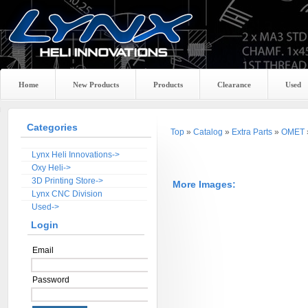
Home
New Products
Products
Clearance
Used
Categories
Top
»
Catalog
»
Extra Parts
»
OMET
Lynx Heli Innovations->
Oxy Heli->
3D Printing Store->
More Images:
Lynx CNC Division
Used->
Login
Email
Password