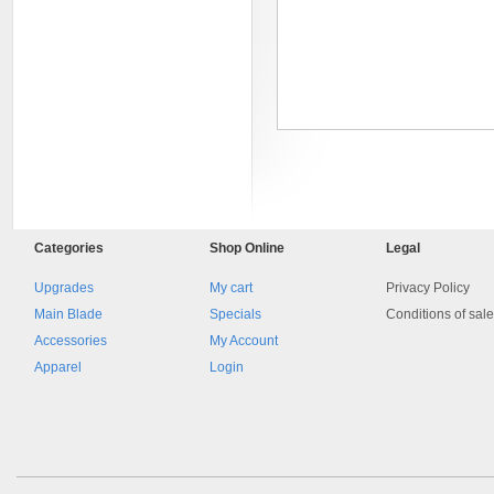
8045.00000000 161084
Blocchetto 161084 Ossidato
Categories
Shop
Online
Legal
duro . Prezzo da confermare
Upgrades
My cart
Privacy Policy
Main Blade
Specials
Conditions of sal
Accessories
My Account
Apparel
Login