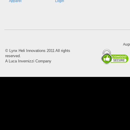
Apparel
Login
8045.00000000 Pietro 16
Supporto piega 4 Ossidato nero
naturale . Prezzo da confermare
Augu
©
Lynx Heli Innovations
2011 All rights
reserved.
A Luca Invernizzi Company
8045.00000000 Pietro 15
Supporto piega 3 Ossidato nero
naturale . Prezzo da confermare