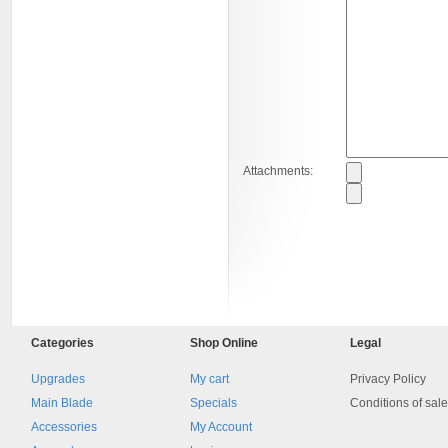
Attachments:
8045.00000000 161084
Blocchetto 161084 Ossidato
duro . Prezzo da confermare
Categories
Shop
Online
Legal
Upgrades
My cart
Privacy Policy
Main Blade
Specials
Conditions of sal
Accessories
My Account