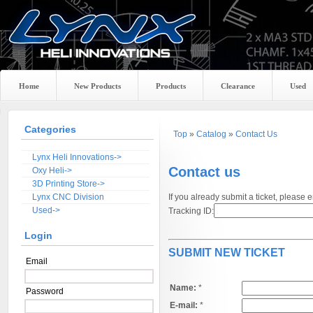
Home
New Products
Products
Clearance
Used
Categories
Top
»
Catalog
»
Contact Us
Lynx Heli Innovations->
Contact us
Oxy Heli->
3D Printing Store->
Lynx CNC Division
If you already submit a ticket, please 
Used->
Tracking ID:
Login
SUBMIT NEW TICKET
Email
Name:
*
Password
E-mail:
*