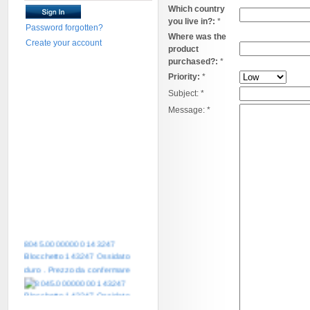
Which country
you live in?:
*
Password forgotten?
Where was the
Create your account
product
purchased?:
*
Priority:
*
Subject:
*
Message:
*
8045.00000000 143247
Blocchetto 143247 Ossidato
duro . Prezzo da confermare