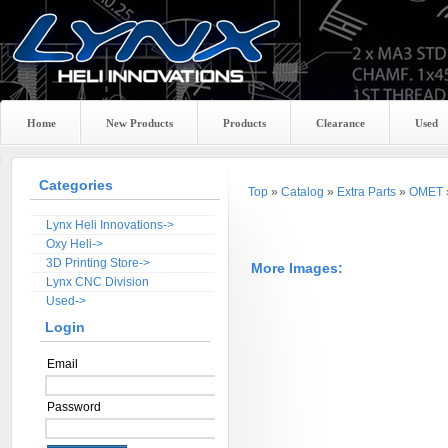
Home
New Products
Products
Clearance
Used
Categories
Top
»
Catalog
»
Extra Parts
»
OMET
Lynx Heli Innovations->
Oxy Heli->
3D Printing Store->
More Images:
Lynx CNC Division
Used->
Login
Email
Password