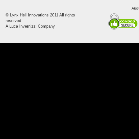
Augu
©
Lynx Heli Innovations
2011 All rights
8045.00000000 Pietro 16
reserved.
Supporto piega 4 Ossidato nero
A Luca Invernizzi Company
naturale . Prezzo da confermare
8045.00000000 Pietro 15
Supporto piega 3 Ossidato nero
naturale . Prezzo da confermare