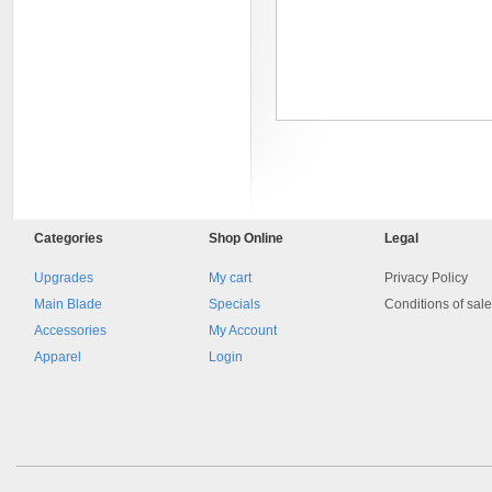
8045.00000000 161084
Blocchetto 161084 Ossidato
Categories
Shop
Online
Legal
duro . Prezzo da confermare
Upgrades
My cart
Privacy Policy
Main Blade
Specials
Conditions of sal
Accessories
My Account
Apparel
Login