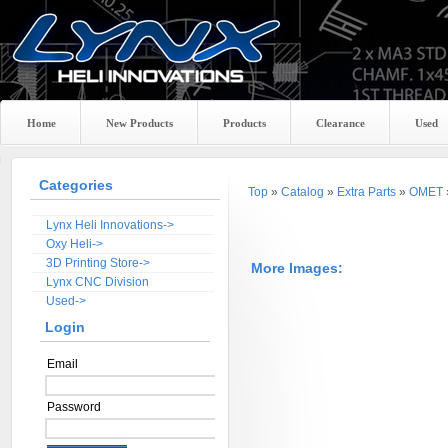
Home
New Products
Products
Clearance
Used
Categories
Top
»
Catalog
»
Extra Parts
»
OMET
Lynx Heli Innovations->
Oxy Heli->
3D Printing Store->
More Images:
Lynx CNC Division
Used->
Login
Email
Password