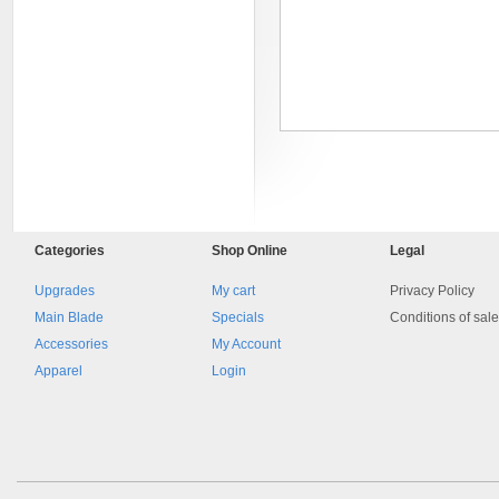
8045.00000000 161084
Blocchetto 161084 Ossidato
Categories
Shop
Online
Legal
duro . Prezzo da confermare
Upgrades
My cart
Privacy Policy
Main Blade
Specials
Conditions of sal
Accessories
My Account
Apparel
Login