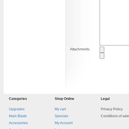
Attachments:
8045.00000000 161084
Blocchetto 161084 Ossidato
duro . Prezzo da confermare
Categories
Shop
Online
Legal
Upgrades
My cart
Privacy Policy
Main Blade
Specials
Conditions of sal
Accessories
My Account