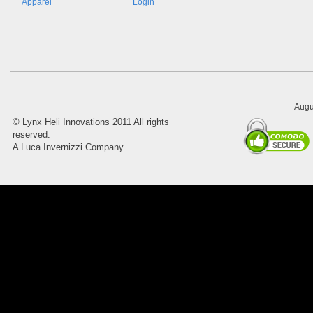
Apparel
Login
8045.00000000 Pietro 16
Supporto piega 4 Ossidato nero
naturale . Prezzo da confermare
Augu
©
Lynx Heli Innovations
2011 All rights
reserved.
A Luca Invernizzi Company
8045.00000000 Pietro 15
Supporto piega 3 Ossidato nero
naturale . Prezzo da confermare