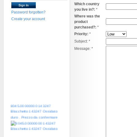
Which country
you live in?:
*
Password forgotten?
Where was the
Create your account
product
purchased?:
*
Priority:
*
Subject:
*
Message:
*
8045.00000000 143247
Blocchetto 143247 Ossidato
duro . Prezzo da confermare