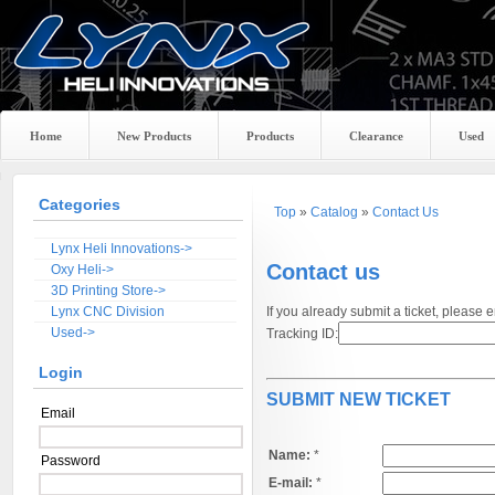
Home
New Products
Products
Clearance
Used
Categories
Top
»
Catalog
»
Contact Us
Lynx Heli Innovations->
Contact us
Oxy Heli->
3D Printing Store->
Lynx CNC Division
If you already submit a ticket, please 
Used->
Tracking ID:
Login
SUBMIT NEW TICKET
Email
Name:
*
Password
E-mail:
*